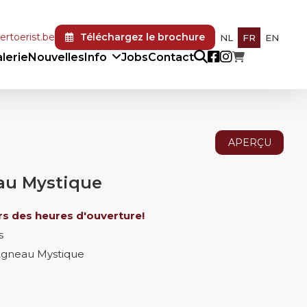
rtoerist.be
Téléchargez le brochure
NL
FR
EN
lerie
Nouvelles
Info
Jobs
Contact
APERÇU
au Mystique
rs des heures d'ouverture!
s
l'Agneau Mystique