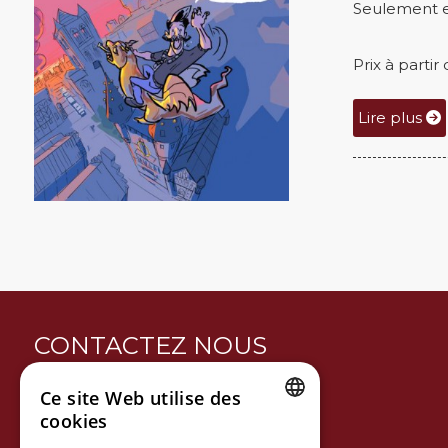
Seulement e
Prix à parti
Lire plus
CONTACTEZ NOUS
Ce site Web utilise des
Gent-Watertoerist
cookies
Hoogpoort 39, 9000 Gent
DUTCH