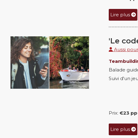
Lire plus
'Le cod
Aussi pour 
Teambuildi
Balade guid
Suivi d'un je
Prix:
€23 pp
Lire plus