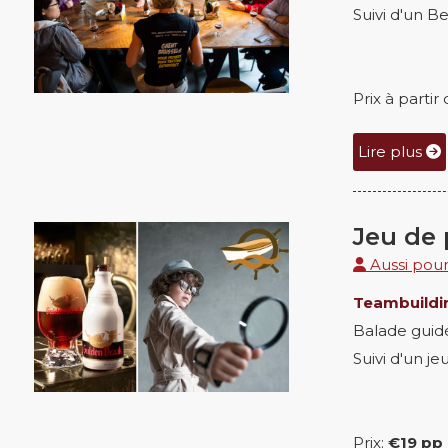
Suivi d'un B
Prix à parti
Lire plus
Jeu de 
Aussi pour 
Teambuildin
Balade guid
Suivi d'un je
Prix:
€19 pp