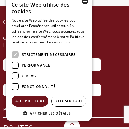
Ce site Web utilise des
cookies
DUTCH
CONTACTEZ NOUS
Notre site Web utilise des cookies pour
améliorer l'expérience utilisateur. En
FRENCH
utilisant notre site Web, vous acceptez tous
ENGLISH
les cookies conformément à notre Politique
Gent-Watertoerist
relative aux cookies.
En savoir plus
Hoogpoort 39, 9000 Gent
STRICTEMENT NÉCESSAIRES
T: +32 (0)9 269 08 69
PERFORMANCE
CIBLAGE
FONCTIONNALITÉ
info@gent-watertoerist.be
ACCEPTER TOUT
REFUSER TOUT
BE 0462.470.165
AFFICHER LES DÉTAILS
ROUTES