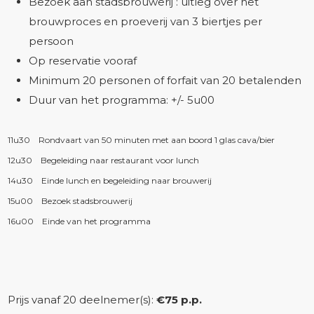
Bezoek aan stadsbrouwerij : uitleg over het
brouwproces en proeverij van 3 biertjes per
persoon
Op reservatie vooraf
Minimum 20 personen of forfait van 20 betalenden
Duur van het programma: +/- 5u00
11u30
Rondvaart van 50 minuten met aan boord 1 glas cava/bier
12u30
Begeleiding naar restaurant voor lunch
14u30
Einde lunch en begeleiding naar brouwerij
15u00
Bezoek stadsbrouwerij
16u00
Einde van het programma
Prijs vanaf 20 deelnemer(s):
€75 p.p.