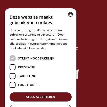
VOLG ONS OP
Deze website maakt
gebruik van cookies.
VOLG ONS OP
DUTCH
Deze website gebruikt cookies om uw
gebruikerservaring te verbeteren. Door
FRENCH
NIEUWSBRIEF
onze website te gebruiken, stemt u in met
ENGLISH
alle cookies in overeenstemming met ons
ZUSTERBEDRIJF
Cookiebeleid.
Lees verder
STRIKT NOODZAKELIJK
PRESTATIE
TARGETING
FUNCTIONEEL
ALLES ACCEPTEREN