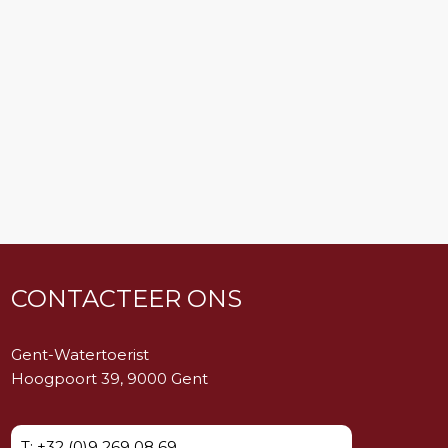
CONTACTEER ONS
Gent-Watertoerist
Hoogpoort 39, 9000 Gent
T: +32 (0)9 269 08 69