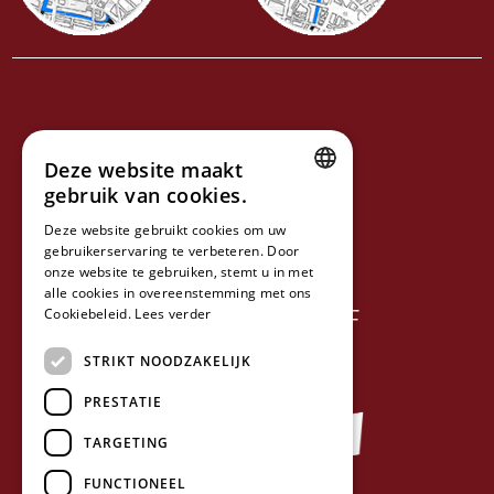
VOLG ONS OP
Deze website maakt
gebruik van cookies.
VOLG ONS OP
DUTCH
Deze website gebruikt cookies om uw
gebruikerservaring te verbeteren. Door
FRENCH
NIEUWSBRIEF
onze website te gebruiken, stemt u in met
ENGLISH
alle cookies in overeenstemming met ons
ZUSTERBEDRIJF
Cookiebeleid.
Lees verder
STRIKT NOODZAKELIJK
PRESTATIE
TARGETING
FUNCTIONEEL